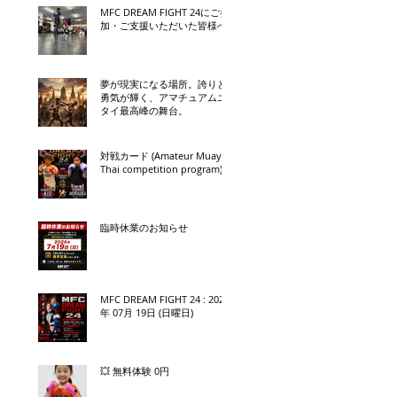
MFC DREAM FIGHT 24にご参
加・ご支援いただいた皆様へ
夢が現実になる場所。誇りと
勇気が輝く、アマチュアムエ
タイ最高峰の舞台。
対戦カード (Amateur Muay
Thai competition program)
臨時休業のお知らせ
MFC DREAM FIGHT 24 : 2026
年 07月 19日 (日曜日)
💥 無料体験 0円