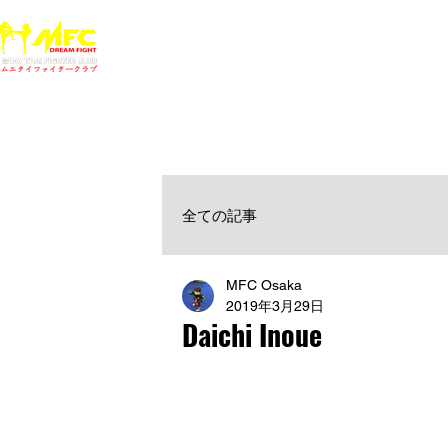
ホーム
NEWS
MFCジム一覧
料金
大阪で初心者でも安心して通えるムエタイ キックボクシ
女性・シニア・子供もOK！無料体験受付中！
全ての記事
MFC Osaka
2019年3月29日
Daichi Inoue