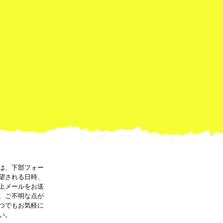
は、下部フォー
望される日時、
上メールをお送
、ご不明な点が
つでもお気軽に
い。