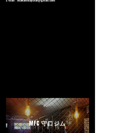
MFC
守口ジム