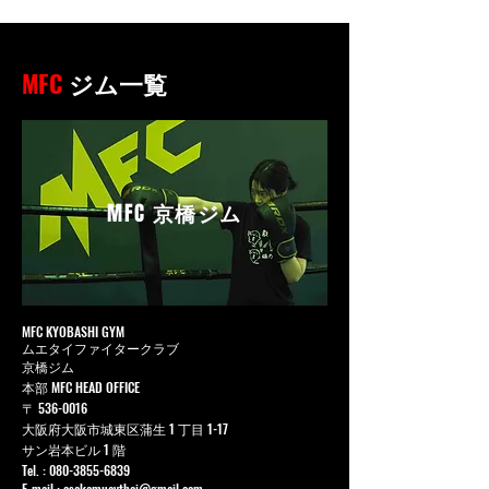
MFC
ジム一覧
MFC
京橋ジム
MFC KYOBASHI GYM
ムエタイファイタークラブ
京橋ジム
本部 MFC HEAD OFFICE
〒
536-0016
大阪府大阪市城東区蒲生 1 丁目 1-17
サン岩本ビル 1 階
Tel. :
080-3855-6839
E-mail :
osakamuaythai@gmail.com