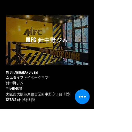
MFC
針中野ジム
MFC HARINAKANO GYM
ムエタイファイタークラブ
針中野ジム
〒546-0011
大阪府大阪市東住吉区針中野 3 丁目 1-28
GYAZZA 針中野 3 階