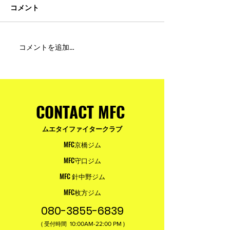
コメント
MFC DREAM FIGHT 24にご
夢が現実になる
コメントを追加…
参加・ご支援いただいた
りと勇気が輝く
皆様へ
ュアムエタイ最
台。
CONTACT MFC
ムエタイファイタークラブ
MFC京橋ジム
MFC守口ジム
MFC 針中野ジム
MFC枚方ジム
080-3855-6839
(
10:00AM-22:00​ PM )
受付時間