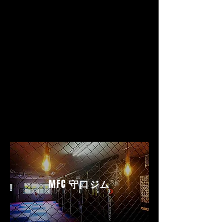
MFC
守口ジム