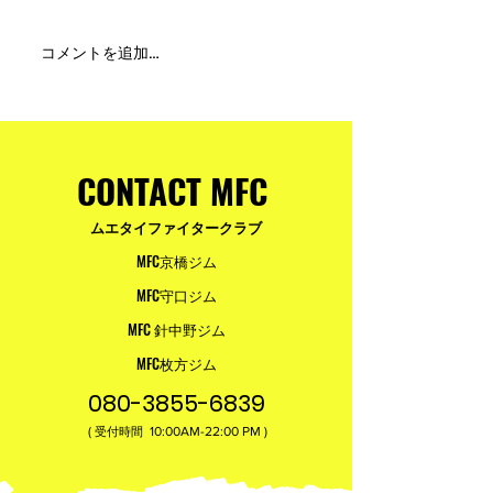
MFC DREAM FIGHT 24にご
夢が現実になる
コメントを追加…
参加・ご支援いただいた
りと勇気が輝く
皆様へ
ュアムエタイ最
台。
CONTACT MFC
ムエタイファイタークラブ
MFC京橋ジム
MFC守口ジム
MFC 針中野ジム
MFC枚方ジム
080-3855-6839
(
10:00AM-22:00​ PM )
受付時間