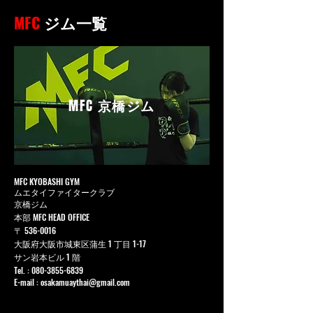
MFC
ジム一覧
MFC
京橋ジム
MFC KYOBASHI GYM
ムエタイファイタークラブ
京橋ジム
本部 MFC HEAD OFFICE
〒
536-0016
大阪府大阪市城東区蒲生 1 丁目 1-17
サン岩本ビル 1 階
Tel. :
080-3855-6839
E-mail :
osakamuaythai@gmail.com