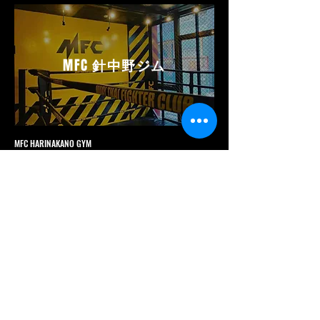
MFC
針中野ジム
MFC HARINAKANO GYM
ムエタイファイタークラブ
針中野ジム
〒546-0011
大阪府大阪市東住吉区針中野 3 丁目 1-28
GYAZZA 針中野 3 階