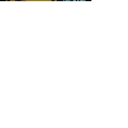
MFC HARINAKANO GYM
ムエタイファイタークラブ
針中野ジム
〒546-0011
大阪府大阪市東住吉区針中野 3 丁目 1-28
GYAZZA 針中野 3 階