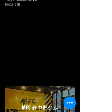
桂ビル 3 階
MFC
針中野ジム