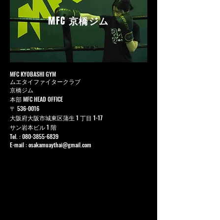
MFC
京橋ジム
MFC KYOBASHI GYM
ムエタイファイタークラブ
京橋ジム
本部 MFC HEAD OFFICE
〒
536-0016
大阪府大阪市城東区蒲生 1 丁目 1-17
サン岩本ビル 1 階
Tel. :
080-3855-6839
E-mail :
osakamuaythai@gmail.com