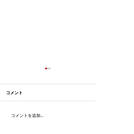
コメント
MFC DREAM FIGHT 24にご
夢が現実になる
コメントを追加…
参加・ご支援いただいた
りと勇気が輝く
皆様へ
ュアムエタイ最