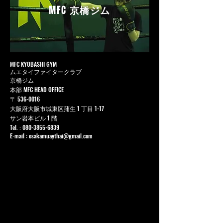
MFC
京橋ジム
MFC KYOBASHI GYM
ムエタイファイタークラブ
京橋ジム
本部 MFC HEAD OFFICE
〒
536-0016
大阪府大阪市城東区蒲生 1 丁目 1-17
サン岩本ビル 1 階
Tel. :
080-3855-6839
E-mail :
osakamuaythai@gmail.com