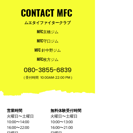
台。
CONTACT MFC
ムエタイファイタークラブ
MFC京橋ジム
MFC守口ジム
MFC 針中野ジム
MFC枚方ジム
080-3855-6839
(
10:00AM-22:00​ PM )
受付時間
営業時間
無料体験受付時間
火曜日〜土曜日
火曜日〜土曜日
10:00〜14:00
10:00〜13:00
16:00〜22:00
16:00〜21:00
日曜日
日曜日