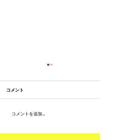
コメント
MFC DREAM FIGHT 24にご
夢が現実になる
コメントを追加…
参加・ご支援いただいた
りと勇気が輝く
皆様へ
ュアムエタイ最