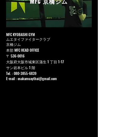
MFC
京橋ジム
MFC KYOBASHI GYM
ムエタイファイタークラブ
京橋ジム
本部 MFC HEAD OFFICE
〒
536-0016
大阪府大阪市城東区蒲生 1 丁目 1-17
サン岩本ビル 1 階
Tel. :
080-3855-6839
E-mail :
osakamuaythai@gmail.com