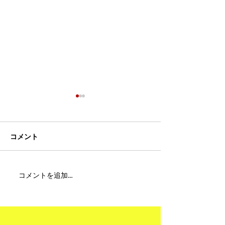
コメント
MFC DREAM FIGHT 24にご
夢が現実になる
コメントを追加…
参加・ご支援いただいた
りと勇気が輝く
皆様へ
ュアムエタイ最
台。