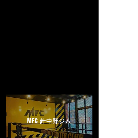
MFC
針中野ジム