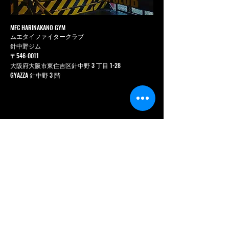
MFC HARINAKANO GYM
ムエタイファイタークラブ
針中野ジム
〒546-0011
大阪府大阪市東住吉区針中野 3 丁目 1-28
GYAZZA 針中野 3 階