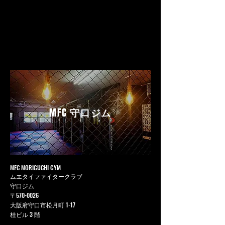
MFC
守口ジム
MFC MORIGUCHI GYM
ムエタイファイタークラブ
守口ジム
〒570-0026
大阪府守口市松月町 1-17
桂ビル 3 階