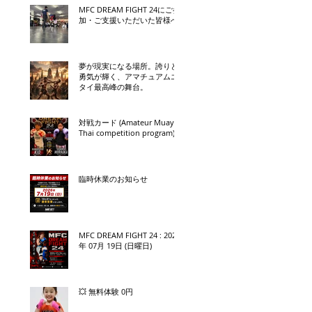
MFC DREAM FIGHT 24にご参
加・ご支援いただいた皆様へ
夢が現実になる場所。誇りと
勇気が輝く、アマチュアムエ
タイ最高峰の舞台。
対戦カード (Amateur Muay
Thai competition program)
臨時休業のお知らせ
MFC DREAM FIGHT 24 : 2026
年 07月 19日 (日曜日)
💥 無料体験 0円