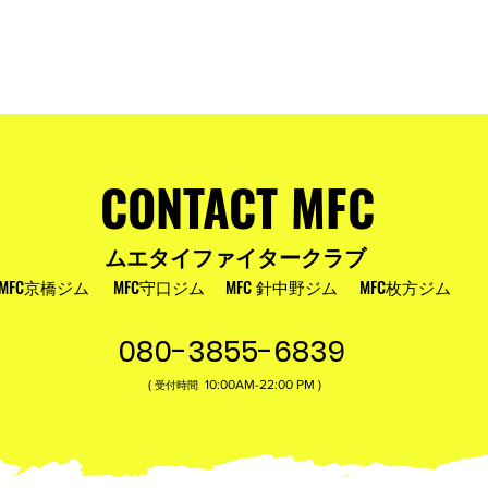
およびお盆
MFC DREAM FIGHT 24にご参加・ご支
援いただいた皆様へ
CONTACT MFC
ムエタイファイタークラブ
MFC京橋ジム
MFC守口ジム
MFC 針中野ジム
MFC枚方ジム
080-3855-6839
(
10:00AM-22:00​ PM )
受付時間