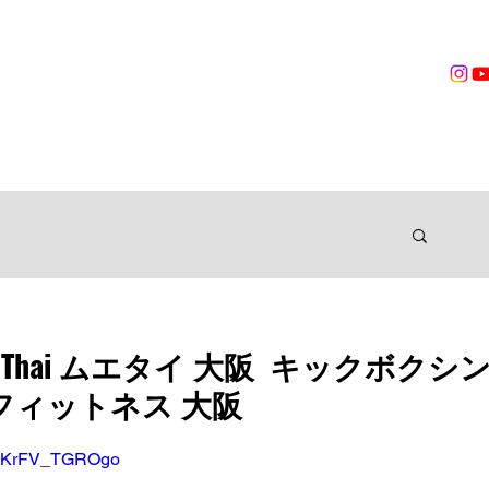
営業時間
無料体験
トレーニング
VOICES
TRAINER
ングジム
it Muay Thai ムエタイ 大阪 キックボクシ
フィットネス 大阪
?v=KrFV_TGROgo