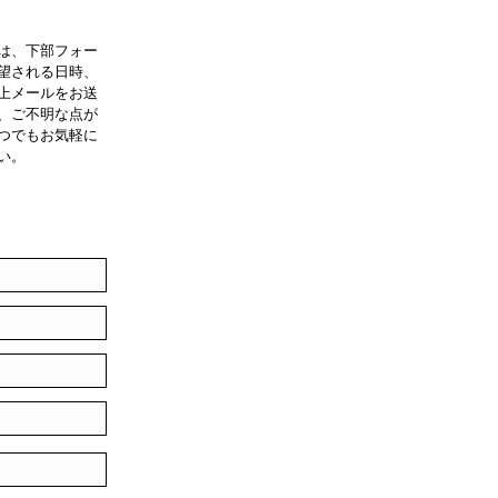
は、下部フォー
望される日時、
上メールをお送
、ご不明な点が
つでもお気軽に
い。