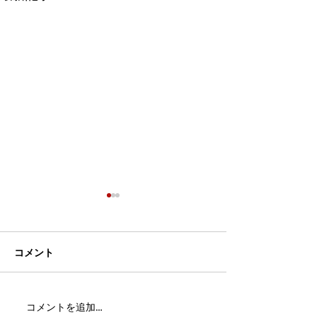
コメント
MFC DREAM FIGHT 24にご
夢が現実になる
コメントを追加…