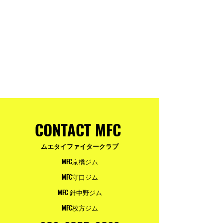
参加・ご支援いただいた
りと勇気が輝く
皆様へ
ュアムエタイ最
台。
CONTACT MFC
ムエタイファイタークラブ
MFC京橋ジム
MFC守口ジム
MFC 針中野ジム
MFC枚方ジム