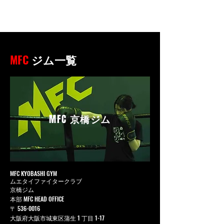
MFC
ジム一覧
MFC
京橋ジム
MFC KYOBASHI GYM
ムエタイファイタークラブ
京橋ジム
本部 MFC HEAD OFFICE
〒
536-0016
大阪府大阪市城東区蒲生 1 丁目 1-17