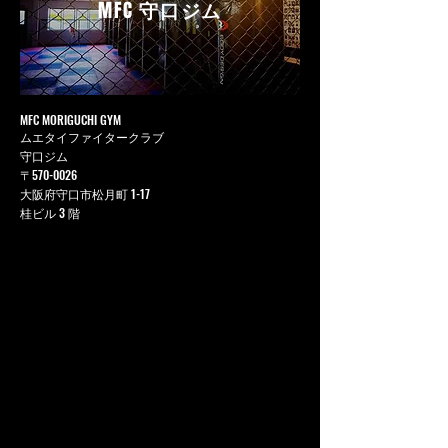
MFC
守口ジム
MFC MORIGUCHI GYM
ムエタイファイタークラブ
守口ジム
〒570-0026
大阪府守口市松月町 1-17
桂ビル 3 階