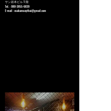
サン岩本ビル 1 階
Tel. :
080-3855-6839
E-mail :
osakamuaythai@gmail.com