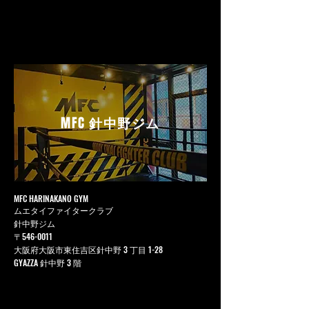
MFC
針中野ジム
MFC HARINAKANO GYM
ムエタイファイタークラブ
針中野ジム
〒546-0011
大阪府大阪市東住吉区針中野 3 丁目 1-28
GYAZZA 針中野 3 階