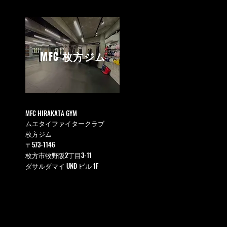
MFC
枚方ジム
MFC HIRAKATA GYM
ムエタイファイタークラブ
枚方ジム
〒573-1146
枚方市牧野阪2丁目3-11
ダサルダマイ UND ビル 1F