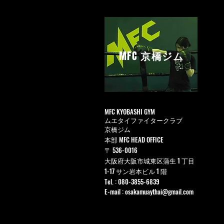
MFC
京橋ジム
MFC KYOBASHI GYM
ムエタイファイタークラブ
京橋ジム
本部 MFC HEAD OFFICE
〒 536-0016
大阪府大阪市城東区蒲生 1 丁目
1-17 サン岩本ビル 1 階
Tel. : 080-3855-6839
E-mail :
osakamuaythai@gmail.com