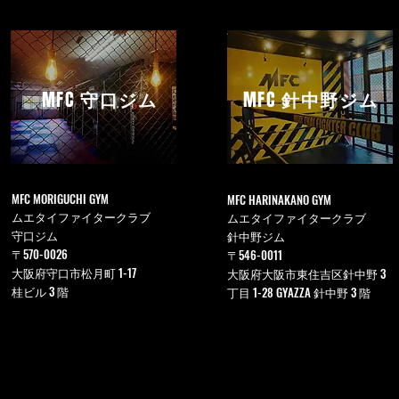
MFC
守口ジム
MFC
針中野ジム
MFC MORIGUCHI GYM
MFC HARINAKANO GYM
ムエタイファイタークラブ
ムエタイファイタークラブ
守口ジム
針中野ジム
〒570-0026
〒546-0011
大阪府守口市松月町 1-17
大阪府大阪市東住吉区針中野 3
桂ビル 3 階
丁目 1-28 GYAZZA 針中野 3 階