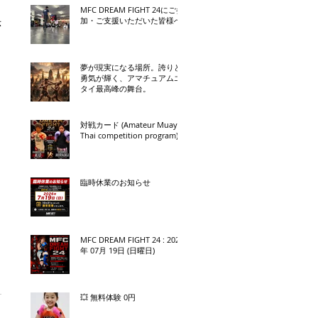
MFC DREAM FIGHT 24にご参
加・ご支援いただいた皆様へ
示
夢が現実になる場所。誇りと
勇気が輝く、アマチュアムエ
タイ最高峰の舞台。
対戦カード (Amateur Muay
Thai competition program)
臨時休業のお知らせ
MFC DREAM FIGHT 24 : 2026
年 07月 19日 (日曜日)
💥 無料体験 0円