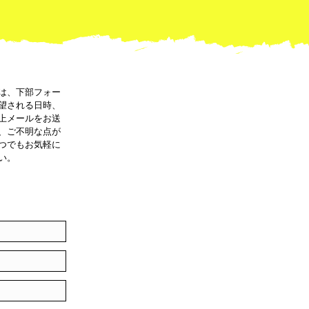
は、下部フォー
望される日時、
上メールをお送
、ご不明な点が
つでもお気軽に
い。