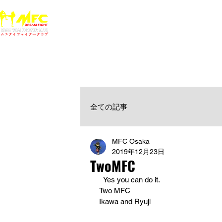
ホーム
NEWS
MFCジム一覧
料金
大阪で初心者でも安心して通えるムエタイ キックボクシ
女性・シニア・子供もOK！無料体験受付中！
全ての記事
MFC Osaka
2019年12月23日
TwoMFC
  Yes you can do it.
Two MFC
Ikawa and Ryuji 