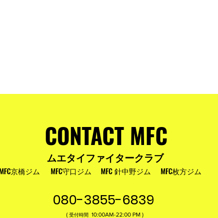
およびお盆
MFC DREAM FIGHT 24にご参加・ご支
援いただいた皆様へ
CONTACT MFC
ムエタイファイタークラブ
MFC京橋ジム
MFC守口ジム
MFC 針中野ジム
MFC枚方ジム
080-3855-6839
(
10:00AM-22:00​ PM )
受付時間