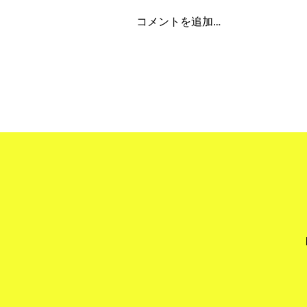
コメントを追加…
"Obon Holiday 2026" 夏季
期間休業について