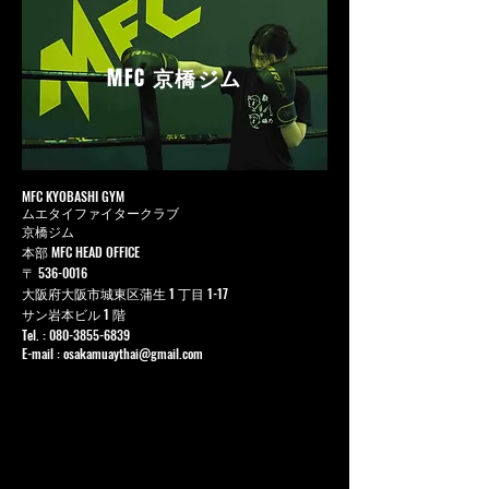
MFC
京橋ジム
MFC KYOBASHI GYM
ムエタイファイタークラブ
京橋ジム
本部 MFC HEAD OFFICE
〒
536-0016
大阪府大阪市城東区蒲生 1 丁目 1-17
サン岩本ビル 1 階
Tel. :
080-3855-6839
E-mail :
osakamuaythai@gmail.com