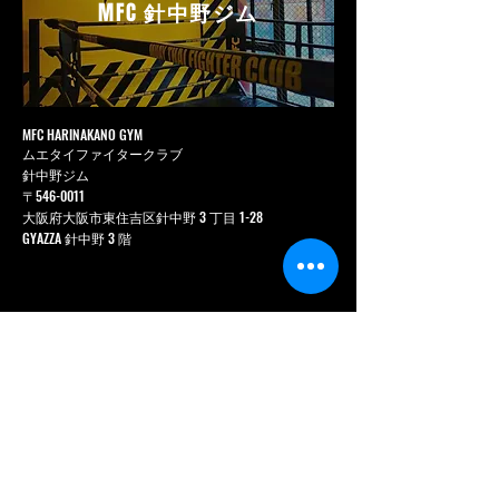
MFC
針中野ジム
MFC HARINAKANO GYM
ムエタイファイタークラブ
針中野ジム
〒546-0011
大阪府大阪市東住吉区針中野 3 丁目 1-28
GYAZZA 針中野 3 階