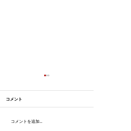
コメント
MFC DREAM FIGHT 24にご
夢が現実になる
コメントを追加…
参加・ご支援いただいた
りと勇気が輝く