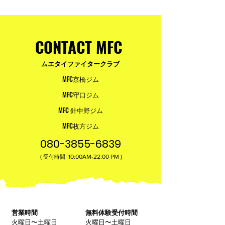
皆様へ
ュアムエタイ最
台。
CONTACT MFC
ムエタイファイタークラブ
MFC京橋ジム
MFC守口ジム
MFC 針中野ジム
MFC枚方ジム
080-3855-6839
(
10:00AM-22:00​ PM )
受付時間
営業時間
無料体験受付時間
火曜日〜土曜日
火曜日〜土曜日