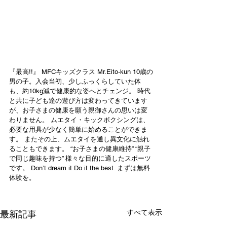
『最高!!』 MFCキッズクラス Mr.Eito-kun 10歳の
男の子。入会当初、少しふっくらしていた体
も、約10kg減で健康的な姿へとチェンジ。 時代
と共に子ども達の遊び方は変わってきています
が、お子さまの健康を願う親御さんの思いは変
わりません。 ムエタイ・キックボクシングは、
必要な用具が少なく簡単に始めることができま
す。 またその上、ムエタイを通し異文化に触れ
ることもできます。 “お子さまの健康維持” “親子
で同じ趣味を持つ” 様々な目的に適したスポーツ
です。 Don’t dream it Do it the best. まずは無料
体験を。
すべて表示
最新記事