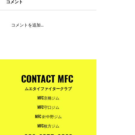
コメント
MFC DREAM FIGHT 24にご
夢が現実になる
コメントを追加…
参加・ご支援いただいた
りと勇気が輝く
皆様へ
ュアムエタイ最
台。
CONTACT MFC
ムエタイファイタークラブ
MFC京橋ジム
MFC守口ジム
MFC 針中野ジム
MFC枚方ジム