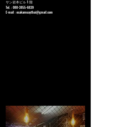
サン岩本ビル 1 階
Tel. :
080-3855-6839
E-mail :
osakamuaythai@gmail.com