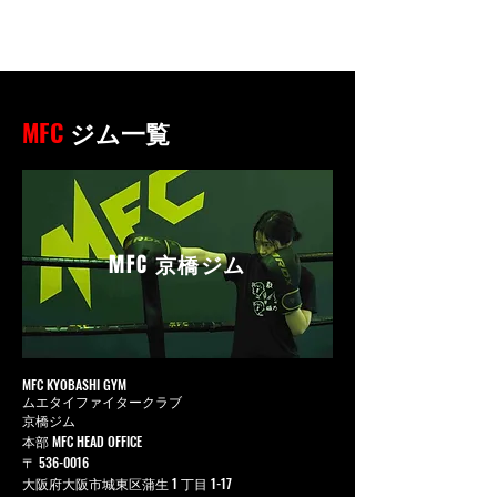
MFC
ジム一覧
MFC
京橋ジム
MFC KYOBASHI GYM
ムエタイファイタークラブ
京橋ジム
本部 MFC HEAD OFFICE
〒
536-0016
大阪府大阪市城東区蒲生 1 丁目 1-17