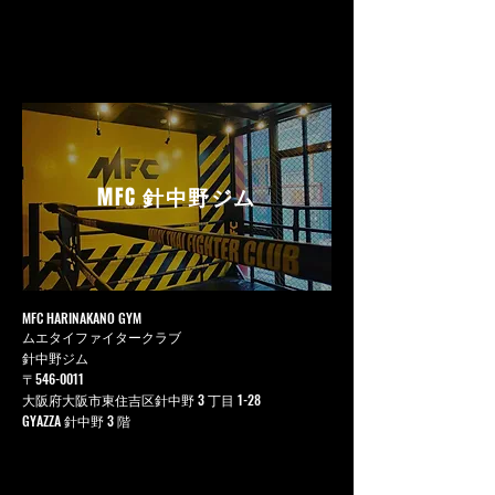
MFC
針中野ジム
MFC HARINAKANO GYM
ムエタイファイタークラブ
針中野ジム
〒546-0011
大阪府大阪市東住吉区針中野 3 丁目 1-28
GYAZZA 針中野 3 階