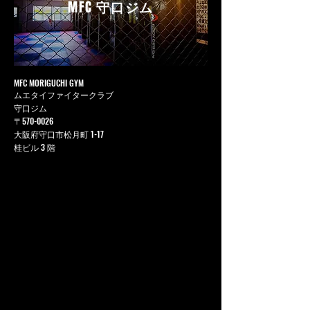
MFC
守口ジム
MFC MORIGUCHI GYM
ムエタイファイタークラブ
守口ジム
〒570-0026
大阪府守口市松月町 1-17
桂ビル 3 階