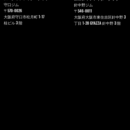
守口ジム
針中野ジム
〒570-0026
〒546-0011
大阪府守口市松月町 1-17
大阪府大阪市東住吉区針中野 3
桂ビル 3 階
丁目 1-28 GYAZZA 針中野 3 階