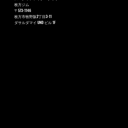
枚方ジム
〒573-1146
枚方市牧野阪2丁目3-11
ダサルダマイ UND ビル 1F