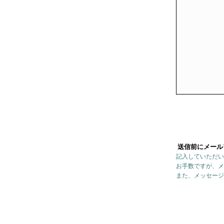
送信前にメール
記入していただい
お手数ですが、メ
また、メッセージ