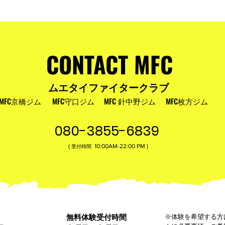
およびお盆
MFC DREAM FIGHT 24にご参加・ご支
援いただいた皆様へ
CONTACT MFC
ムエタイファイタークラブ
MFC京橋ジム
MFC守口ジム
MFC 針中野ジム
MFC枚方ジム
080-3855-6839
(
10:00AM-22:00​ PM )
受付時間
無料体験受付時間
※体験を希望する方