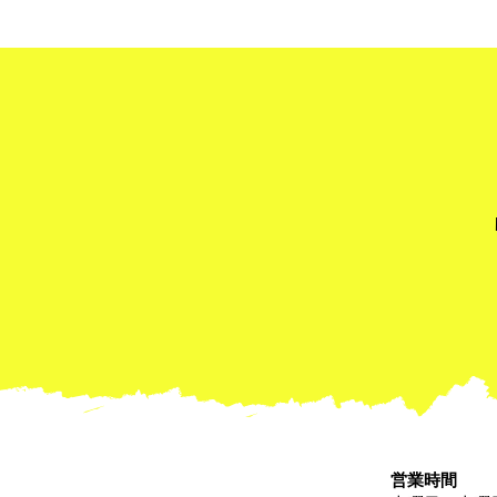
"Obon Holiday 2026" 夏季
期間休業について
営業時間