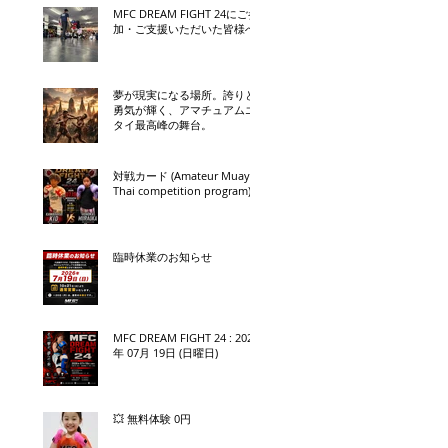
MFC DREAM FIGHT 24にご参
加・ご支援いただいた皆様へ
夢が現実になる場所。誇りと
勇気が輝く、アマチュアムエ
タイ最高峰の舞台。
対戦カード (Amateur Muay
Thai competition program)
臨時休業のお知らせ
MFC DREAM FIGHT 24 : 2026
年 07月 19日 (日曜日)
💥 無料体験 0円