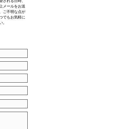
望される日時、
上メールをお送
、ご不明な点が
つでもお気軽に
い。