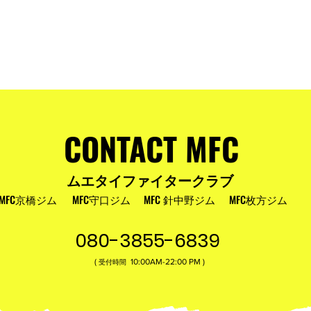
およびお盆
MFC DREAM FIGHT 24にご参加・ご支
援いただいた皆様へ
CONTACT MFC
ムエタイファイタークラブ
MFC京橋ジム
MFC守口ジム
MFC 針中野ジム
MFC枚方ジム
080-3855-6839
(
10:00AM-22:00​ PM )
受付時間