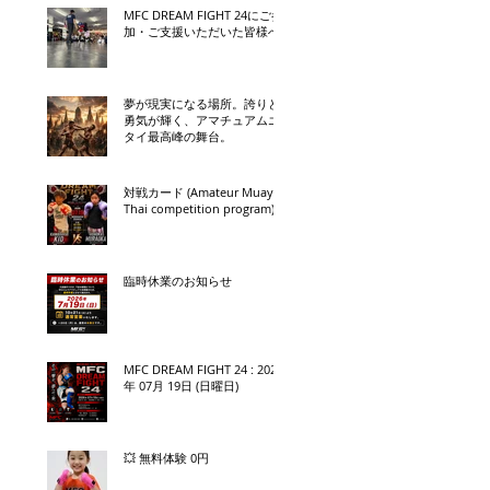
MFC DREAM FIGHT 24にご参
加・ご支援いただいた皆様へ
夢が現実になる場所。誇りと
勇気が輝く、アマチュアムエ
タイ最高峰の舞台。
対戦カード (Amateur Muay
Thai competition program)
臨時休業のお知らせ
MFC DREAM FIGHT 24 : 2026
年 07月 19日 (日曜日)
💥 無料体験 0円