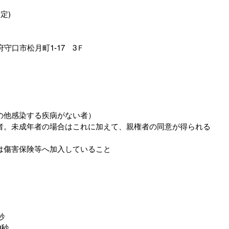
予定)　　
府守口市松月町1-17　3Ｆ
の他感染する疾病がない者）
者。未成年者の場合はこれに加えて、親権者の同意が得られる
は傷害保険等へ加入していること
秒
0秒