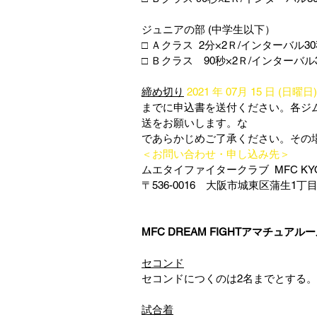
ジュニアの部 (中学生以下）　
□ Ａクラス  2分×2Ｒ/インターバル3
□ Ｂクラス　90秒×2Ｒ/インターバル
締め切り
2021 年 07月 15 日 (日曜日)
までに申込書を送付ください。各ジ
送をお願いします。な              
であらかじめご了承ください。その場合には
＜お問い合わせ・申し込み先＞
ムエタイファイタークラブ  MFC KYO
〒536-0016　大阪市城東区蒲生1丁目1－1
MFC DREAM FIGHTアマチュアルール
セコンド
セコンドにつくのは2名までとする。
試合着