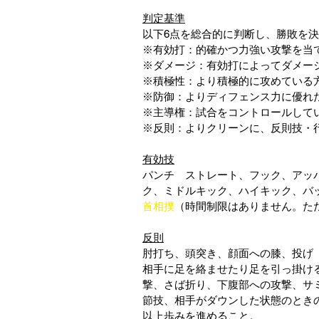
判定基準
以下6点を総合的に判断し、勝敗を
※有効打：的確かつ力強い攻撃を当
※ダメージ：有効打によってダメー
※積極性：より積極的に攻めている
※防御：よりディフェンス力に優れ
※主導権：試合をコントロールして
※反則：よりクリーンに、反則技・
有効技
パンチ　ストレート、フック、アッ
ク、ミドルキック、ハイキック、バ
首相撲
（時間制限はありません。た
反則
肘打ち、頭突き、顔面への膝、投げ
相手に足を絡ませたり足を引っ掛け
撃、さば折り、下腹部への攻撃、サ
節技、相手がダウンした状態のとき
以上歩みを進めること。