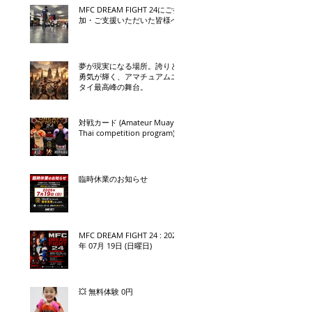
MFC DREAM FIGHT 24にご参
加・ご支援いただいた皆様へ
夢が現実になる場所。誇りと
勇気が輝く、アマチュアムエ
タイ最高峰の舞台。
対戦カード (Amateur Muay
Thai competition program)
臨時休業のお知らせ
MFC DREAM FIGHT 24 : 2026
年 07月 19日 (日曜日)
💥 無料体験 0円