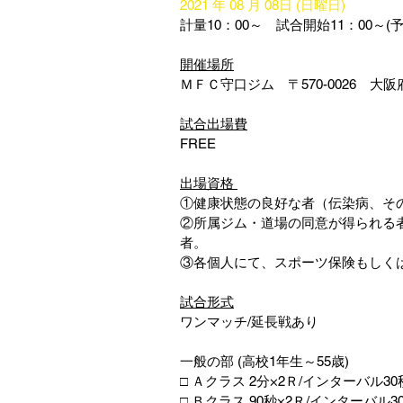
2021 年 08 月 08日 (日曜日)
計量10：00～　試合開始11：00～(
開催場所
ＭＦＣ守口ジム　〒570-0026　大阪
試合出場費
FREE  
出場資格 
①健康状態の良好な者（伝染病、そ
②所属ジム・道場の同意が得られる
者。
③各個人にて、スポーツ保険もしく
試合形式
ワンマッチ/延長戦あり
一般の部 (高校1年生～55歳)　      
□ Ａクラス 2分×2Ｒ/インターバル30
□ Ｂクラス 90秒×2Ｒ/インターバル3