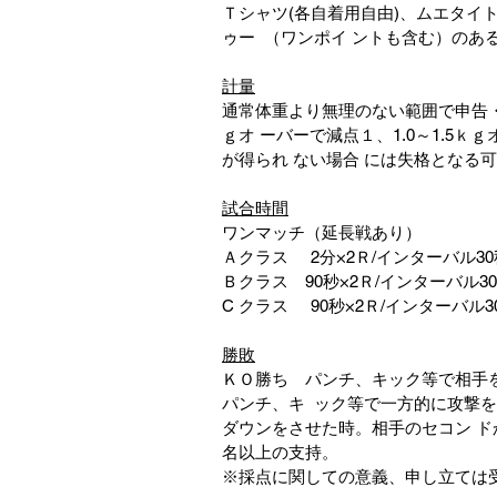
Ｔシャツ(各自着用自由)、ムエタイ
ゥー  （ワンポイ ントも含む）の
計量
通常体重より無理のない範囲で申告・
ｇオ ーバーで減点１、1.0～1.5
が得られ ない場合 には失格となる
試合時間
ワンマッチ（延長戦あり）　
Ａクラス     2分×2Ｒ/インターバル3
Ｂクラス　90秒×2Ｒ/インターバル3
C クラス     90秒×2Ｒ/インターバル3
勝敗
ＫＯ勝ち　パンチ、キック等で相手
パンチ、キ  ック等で一方的に攻撃
ダウンをさせた時。相手のセコン ド
名以上の支持。
※採点に関しての意義、申し立ては