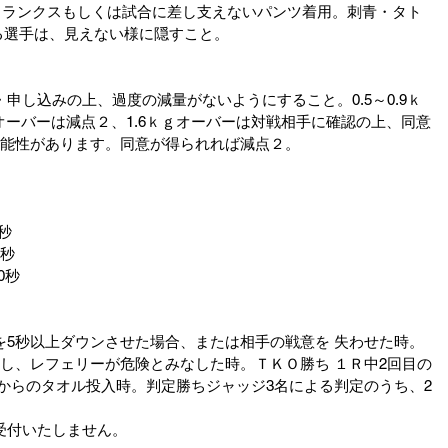
トランクスもしくは試合に差し支えないパンツ着用。刺青・タト
ある選手は、見えない様に隠すこと。
申し込みの上、過度の減量がないようにすること。0.5～0.9ｋ
ｋｇオーバーは減点２、1.6ｋｇオーバーは対戦相手に確認の上、同意
可能性があります。同意が得られれば減点２。
0秒
0秒
0秒 
を5秒以上ダウンさせた場合、または相手の戦意を 失わせた時。
をし、レフェリーが危険とみなした時。ＴＫＯ勝ち １Ｒ中2回目の
からのタオル投入時。判定勝ちジャッジ3名による判定のうち、2
受付いたしません。