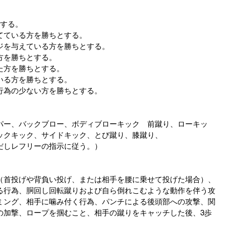
決する。
てている方を勝ちとする。
ジを与えている方を勝ちとする。
方を勝ちとする。
た方を勝ちとする。
いる方を勝ちとする。
行為の少ない方を勝ちとする。
パー、バックブロー、ボディブローキック　前蹴り、ローキッ
ックキック、サイドキック、とび蹴り、膝蹴り、
だしレフリーの指示に従う。）
（首投げや背負い投げ、または相手を腰に乗せて投げた場合）、
る行為、胴回し回転蹴りおよび自ら倒れこむような動作を伴う攻
ミング、相手に噛み付く行為、パンチによる後頭部への攻撃、関
の加撃、ロープを掴むこと、相手の蹴りをキャッチした後、3歩