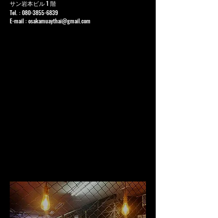
サン岩本ビル 1 階
Tel. :
080-3855-6839
E-mail :
osakamuaythai@gmail.com