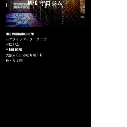
MFC
守口ジム
MFC MORIGUCHI GYM
ムエタイファイタークラブ
守口ジム
〒570-0026
大阪府守口市松月町 1-17
桂ビル 3 階