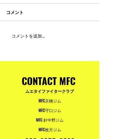
コメント
MFC DREAM FIGHT 24にご
夢が現実になる
コメントを追加…
参加・ご支援いただいた
りと勇気が輝く
皆様へ
ュアムエタイ最
台。
CONTACT MFC
ムエタイファイタークラブ
MFC京橋ジム
MFC守口ジム
MFC 針中野ジム
MFC枚方ジム