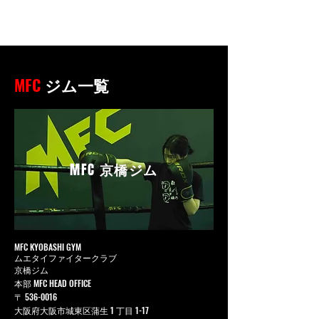
MFC
ジム一覧
MFC
京橋ジム
MFC KYOBASHI GYM
ムエタイファイタークラブ
京橋ジム
本部 MFC HEAD OFFICE
〒
536-0016
大阪府大阪市城東区蒲生 1 丁目 1-17