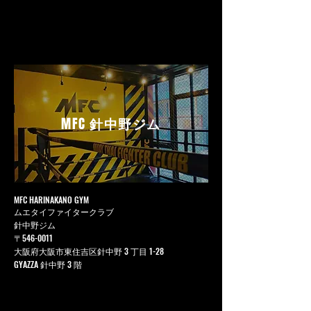
MFC
針中野ジム
MFC HARINAKANO GYM
ムエタイファイタークラブ
針中野ジム
〒546-0011
大阪府大阪市東住吉区針中野 3 丁目 1-28
GYAZZA 針中野 3 階