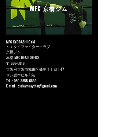
MFC
京橋ジム
MFC KYOBASHI GYM
ムエタイファイタークラブ
京橋ジム
本部 MFC HEAD OFFICE
〒
536-0016
大阪府大阪市城東区蒲生 1 丁目 1-17
サン岩本ビル 1 階
Tel. :
080-3855-6839
E-mail :
osakamuaythai@gmail.com