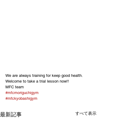
We are always training for keep good health.
Welcome to take a trial lesson now!!
MFC team
#mfcmoriguchigym
#mfckyobashigym
すべて表示
最新記事