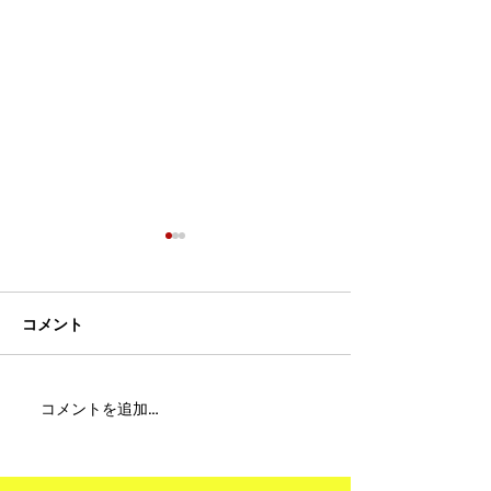
コメント
MFC DREAM FIGHT 24にご
夢が現実になる
コメントを追加…
参加・ご支援いただいた
りと勇気が輝く
皆様へ
ュアムエタイ最