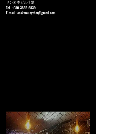
サン岩本ビル 1 階
Tel. :
080-3855-6839
E-mail :
osakamuaythai@gmail.com