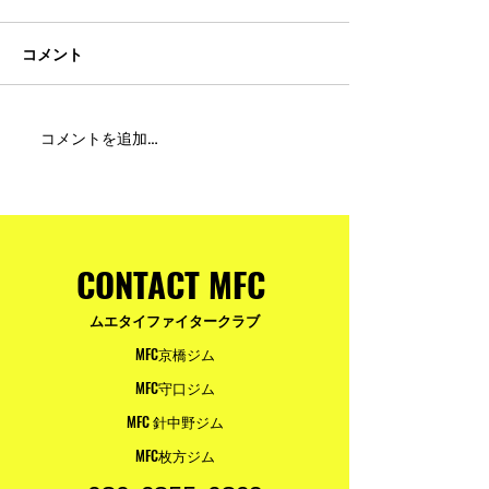
コメント
MFC DREAM FIGHT 24にご
夢が現実になる
コメントを追加…
参加・ご支援いただいた
りと勇気が輝く
皆様へ
ュアムエタイ最
台。
CONTACT MFC
ムエタイファイタークラブ
MFC京橋ジム
MFC守口ジム
MFC 針中野ジム
MFC枚方ジム