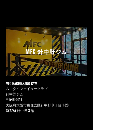
MFC
針中野ジム
MFC HARINAKANO GYM
ムエタイファイタークラブ
針中野ジム
〒546-0011
大阪府大阪市東住吉区針中野 3 丁目 1-28
GYAZZA 針中野 3 階