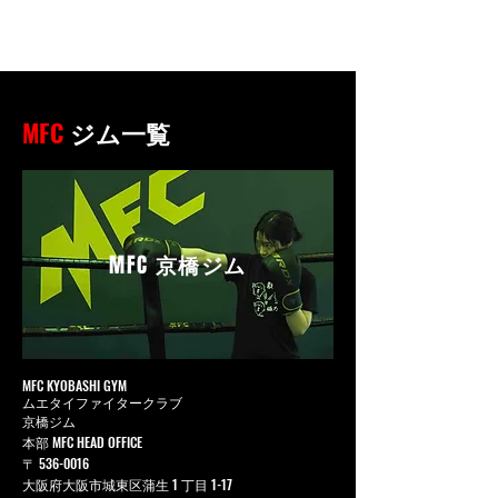
MFC
ジム一覧
MFC
京橋ジム
MFC KYOBASHI GYM
ムエタイファイタークラブ
京橋ジム
本部 MFC HEAD OFFICE
〒
536-0016
大阪府大阪市城東区蒲生 1 丁目 1-17