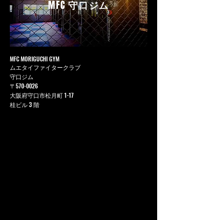
MFC
守口ジム
MFC MORIGUCHI GYM
ムエタイファイタークラブ
守口ジム
〒570-0026
大阪府守口市松月町 1-17
桂ビル 3 階