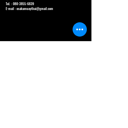
大阪府大阪市城東区蒲生 1 丁目 1-17
サン岩本ビル 1 階
Tel. :
080-3855-6839
E-mail :
osakamuaythai@gmail.com