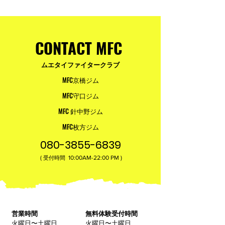
参加・ご支援いただいた
りと勇気が輝く
皆様へ
ュアムエタイ最
台。
CONTACT MFC
ムエタイファイタークラブ
MFC京橋ジム
MFC守口ジム
MFC 針中野ジム
MFC枚方ジム
080-3855-6839
(
10:00AM-22:00​ PM )
受付時間
営業時間
無料体験受付時間
火曜日〜土曜日
火曜日〜土曜日