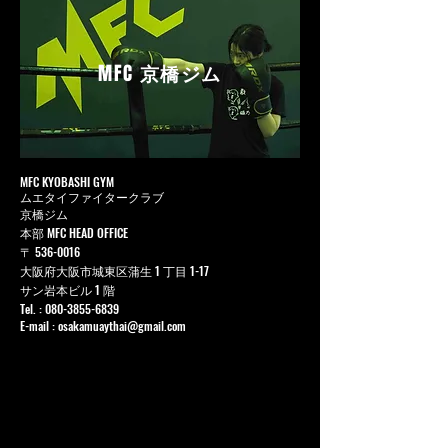
MFC
京橋ジム
MFC KYOBASHI GYM
ムエタイファイタークラブ
京橋ジム
本部 MFC HEAD OFFICE
〒
536-0016
大阪府大阪市城東区蒲生 1 丁目 1-17
サン岩本ビル 1 階
Tel. :
080-3855-6839
E-mail :
osakamuaythai@gmail.com