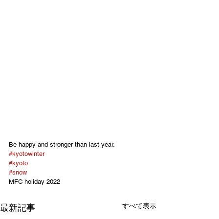
Be happy and stronger than last year.
#kyotowinter
#kyoto
#snow
MFC holiday 2022
すべて表示
最新記事