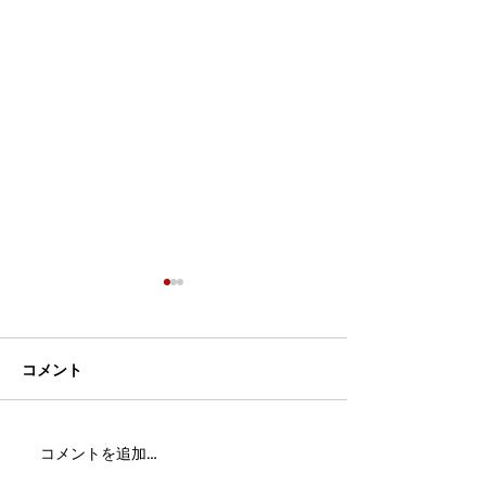
コメント
MFC DREAM FIGHT 24にご
夢が現実になる
コメントを追加…