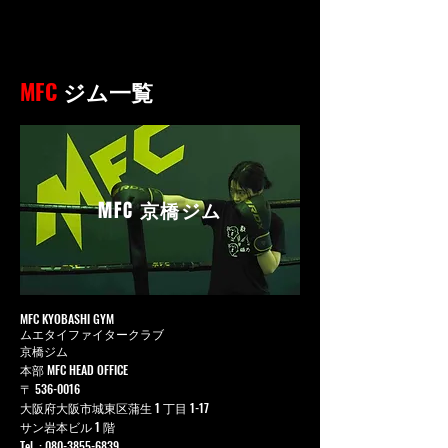
MFC
ジム一覧
MFC
京橋ジム
MFC KYOBASHI GYM
ムエタイファイタークラブ
京橋ジム
本部 MFC HEAD OFFICE
〒
536-0016
大阪府大阪市城東区蒲生 1 丁目 1-17
サン岩本ビル 1 階
Tel. :
080-3855-6839