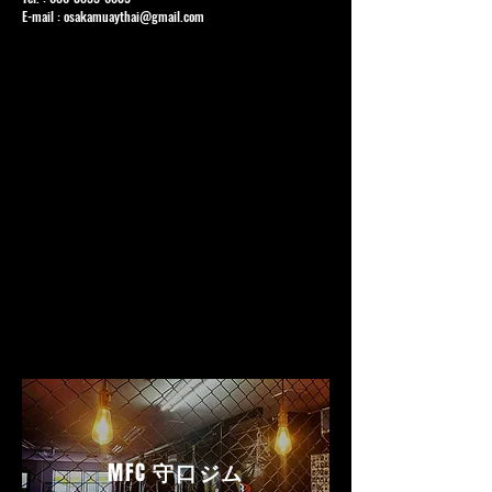
E-mail :
osakamuaythai@gmail.com
MFC
守口ジム