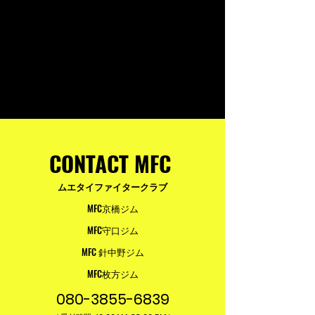
CONTACT MFC
ムエタイファイタークラブ
MFC京橋ジム
MFC守口ジム
MFC 針中野ジム
MFC枚方ジム
080-3855-6839