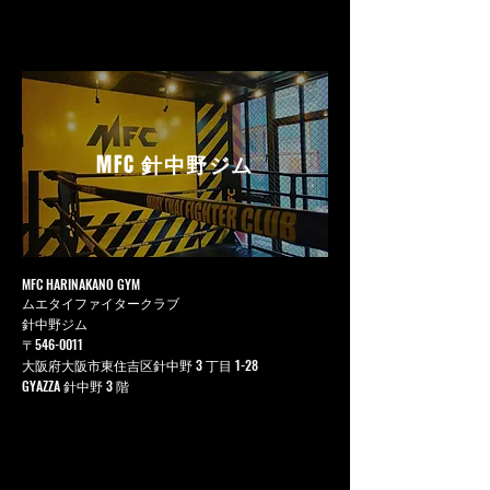
MFC
針中野ジム
MFC HARINAKANO GYM
ムエタイファイタークラブ
針中野ジム
〒546-0011
大阪府大阪市東住吉区針中野 3 丁目 1-28
GYAZZA 針中野 3 階